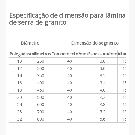
Especificação de dimensão para lâmina
de serra de granito
Diâmetro
Dimensão do segmento
Polegadas
milímetros
Comprimento/mm
Espessura/mm
Altura/
10
250
40
3.0
15/20
12
300
40
3.0
15/20
14
350
40
3.2
15/20
16
400
40
3.4
15/20
18
450
40
4.0
15/20
20
500
40
4.2
15/20
24
600
40
4.8
15/20
28
700
40
5.2
15/20
32
800
40
5.6
15/20