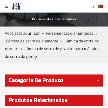
Ferramentas diamantadas
Disco soldado a laser em forma de V para corte de granito
Lâmina turbo de diamante rígida para corte e retificação de granito
Você está aqui:
Lar
»
Ferramentas diamantadas
»
Lâmina de serra de diamante
»
Lâmina de corte de
granito
»
Lâmina de serra de granito para máquina
de serra de ponte
Categoria De Produto
Lâmina de serra de granito segmentada curta aprimorada
Lâmina de serra segmentada curta inclinada premium para granito
Produtos Relacionados