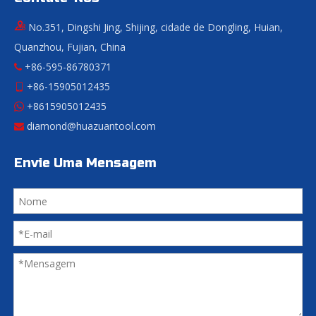
No.351, Dingshi Jing, Shijing, cidade de Dongling, Huian,
Quanzhou, Fujian, China
+86-595-86780371

+86-15905012435

+8615905012435

diamond@huazuantool.com

Envie Uma Mensagem