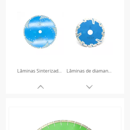
Lâminas Sinterizadas de Diamante com Segmentos Reforçados
Lâminas de diamante segmentadas tipo T sinterizadas por prensagem a quente